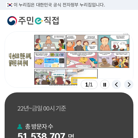
이 누리집은 대한민국 공식 전자정부 누리집입니다.
)
주민조례 국정 홍보 만화(내 손으로 만든 조례, 달라진 우리 동네)
1
/
1
이전
다음
슬라이드 멈춤
22년~금일 00시 기준
총 방문자 수
51,538,707
명